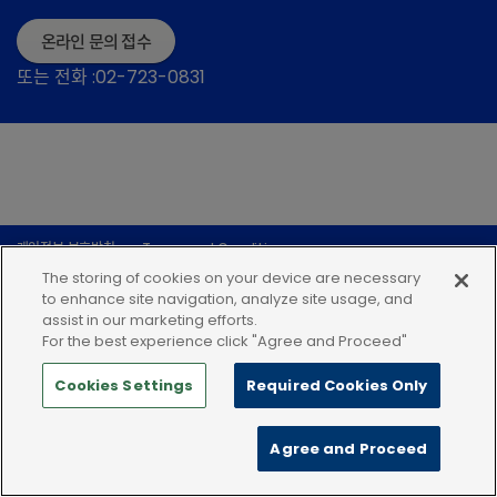
온라인 문의 접수
또는 전화 :02-723-0831
개인정보 보호방침
Terms and Conditions
The storing of cookies on your device are necessary
to enhance site navigation, analyze site usage, and
assist in our marketing efforts.
For the best experience click "Agree and Proceed"
Cookies Settings
Required Cookies Only
Agree and Proceed