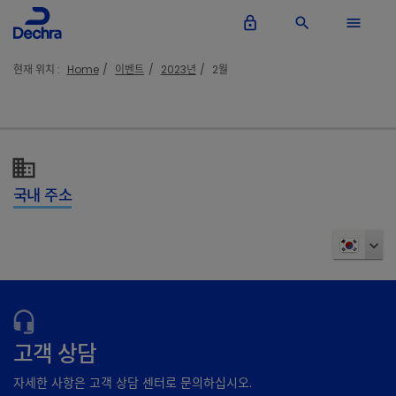
lock_outline
search
menu
현재 위치 :
Home
이벤트
2023년
2월
국내 주소
고객 상담
자세한 사항은 고객 상담 센터로 문의하십시오.