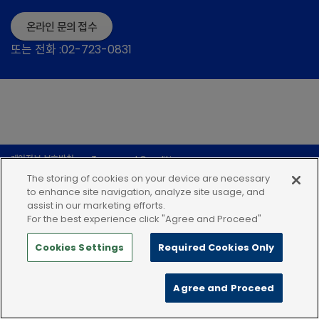
온라인 문의 접수
또는 전화 :02-723-0831
개인정보 보호방침
Terms and Conditions
The storing of cookies on your device are necessary
to enhance site navigation, analyze site usage, and
assist in our marketing efforts.
For the best experience click "Agree and Proceed"
Cookies Settings
Required Cookies Only
Agree and Proceed