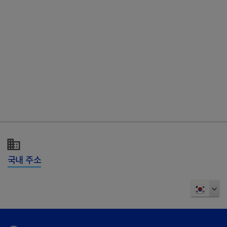
chevron_right
Anesthesia
chevron_right
Dermatology (피부 질환)
chevron_right
Dental (치아 질환)
chevron_right
Endocrinology (내분비 질환)
chevron_right
Internal Medicine (내과)
국내 주소
chevron_right
Nutrition (사료 및 영양제)