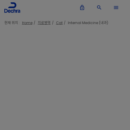
lock_outline
search
menu
현재 위치 :
Home
치료영역
Cat
Internal Medicine (내과)
Internal medicine
Products