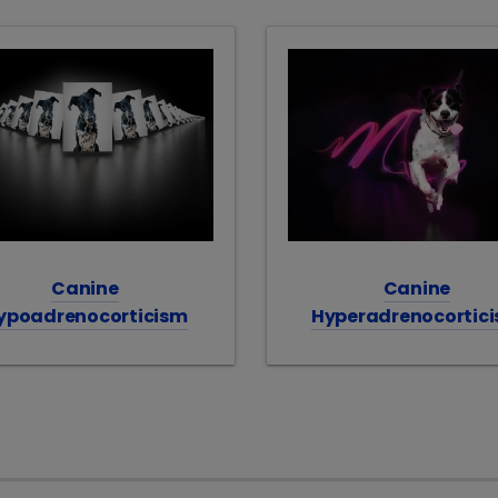
Canine
Canine
ypoadrenocorticism
Hyperadrenocortic