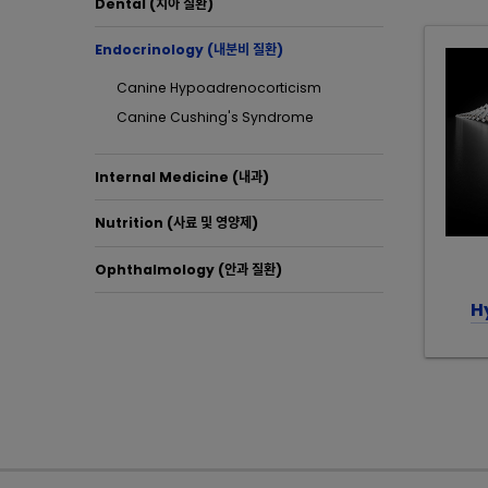
Dental (치아 질환)
Endocrinology (내분비 질환)
Canine Hypoadrenocorticism
Canine Cushing's Syndrome
Internal Medicine (내과)
Nutrition (사료 및 영양제)
Ophthalmology (안과 질환)
H